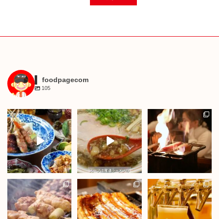
foodpagecom
105