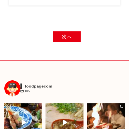
次へ
foodpagecom
105