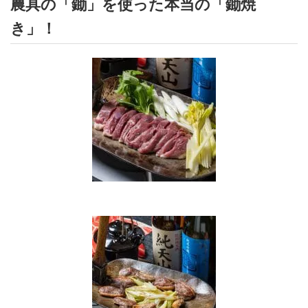
農具の「鋤」を使った本当の「鋤焼
き」！