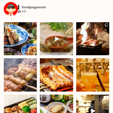
foodpagecom
105