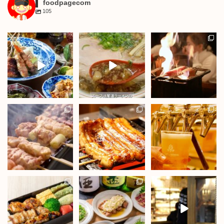
foodpagecom
105