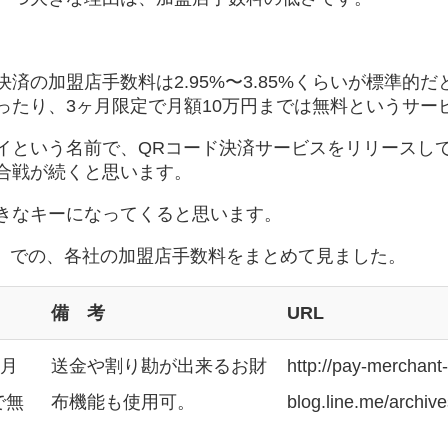
済の加盟店手数料は2.95%〜3.85%くらいが標準的だ
ったり、3ヶ月限定で月額10万円までは無料というサー
イという名前で、QRコード決済サービスをリリースし
合戦が続くと思います。
きなキーになってくると思います。
時点）での、各社の加盟店手数料をまとめて見ました。
備 考
URL
7月
送金や割り勘が出来るお財
http://pay-merchant-
で無
布機能も使用可。
blog.line.me/archiv