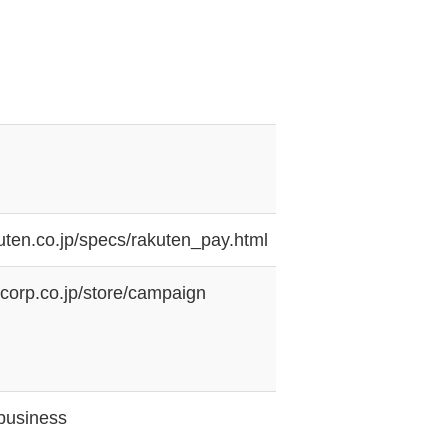
kuten.co.jp/specs/rakuten_pay.html
corp.co.jp/store/campaign
/business