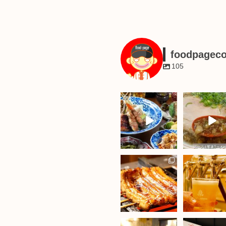
foodpagec
105