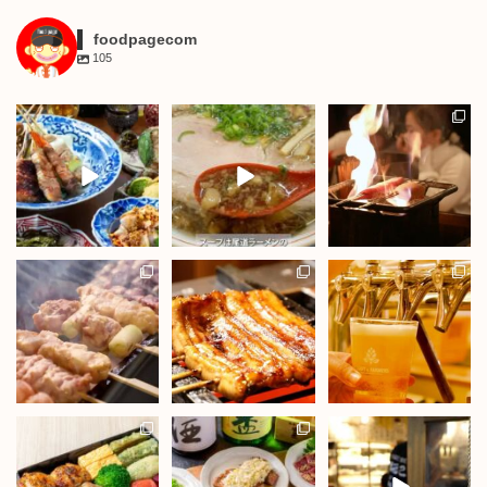
foodpagecom
105