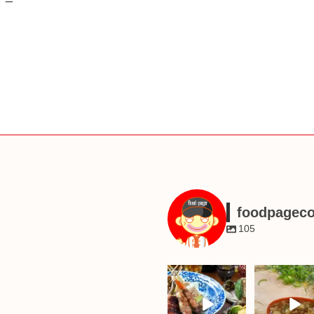
foodpagec
105