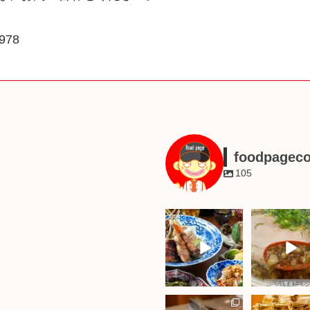
2978
foodpagec
105