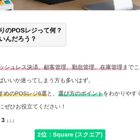
りのPOSレジって何？
いんだろう？
ッシュレス決済、顧客管理、勤怠管理、在庫管理
までこ
ばいいか迷ってしまう方も多いはず。
めのPOSレジ6選
と、
選び方のポイント
をわかりやす
にぜひお役立てください！
3
↓↓↓
2位：Square (スクエア)