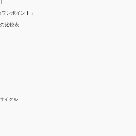
ジ）
のワンポイント」
選の比較表
サイクル