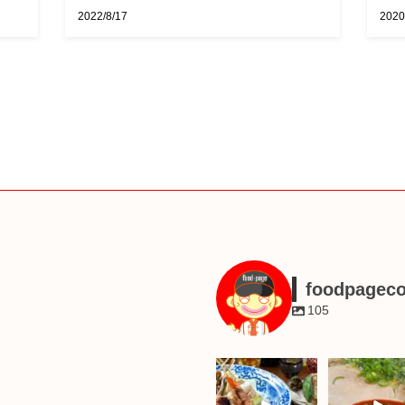
2022/8/17
2020
foodpagec
105