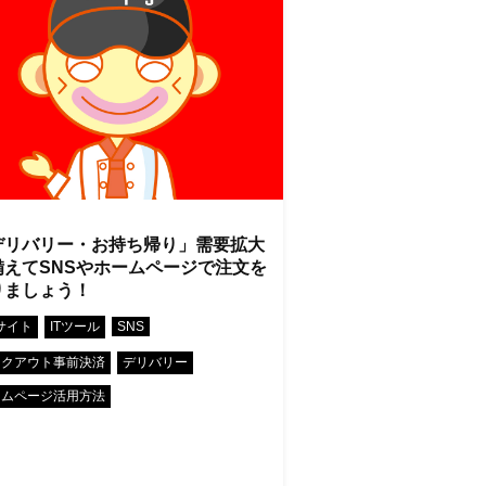
デリバリー・お持ち帰り」需要拡大
備えてSNSやホームページで注文を
りましょう！
•
•
•
サイト
ITツール
SNS
•
•
イクアウト事前決済
デリバリー
ームページ活用方法