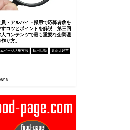
社員・アルバイト採用で応募者数を
やすコツとポイントを解説 – 第三回
求人コンテンツで最も重要な企業理
の作り方」
•
•
ームページ活用方法
採用活動
飲食店経営
/8/16