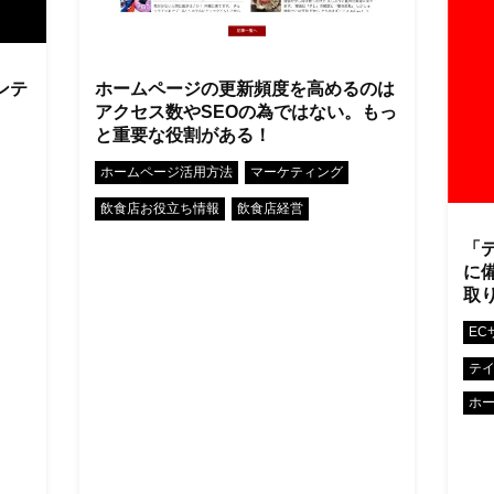
ンテ
ホームページの更新頻度を高めるのは
アクセス数やSEOの為ではない。もっ
と重要な役割がある！
•
•
ホームページ活用方法
マーケティング
•
飲食店お役立ち情報
飲食店経営
「
に
取
EC
テ
ホ