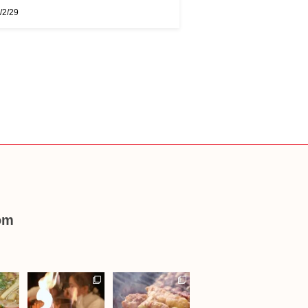
/2/29
om