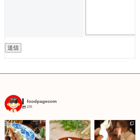
foodpagecom
105