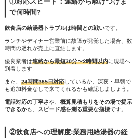
①対応スピード：連絡から駆けつけま
で何時間?
飲食店の給湯器トラブルは時間との戦い
です。
ランチやディナー営業前に故障が発覚した場合、数
時間の遅れが売上に直結します。
優良業者は
連絡から最短30分〜2時間以内
に現場へ
到着します。
また、
24時間365日対応
しているか、深夜・早朝で
も追加料金なしで来てくれるかも確認しましょう。
電話対応の丁寧さ
や、
概算見積もりをその場で提示
できるか
も、
スピード感を測る重要な指標
です。
②飲食店への理解度:業務用給湯器の経