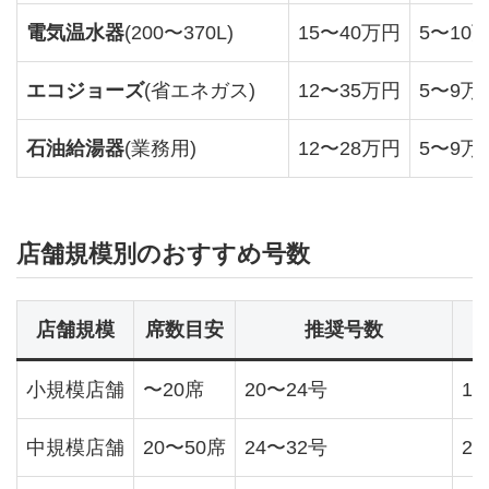
電気温水器
(200〜370L)
15〜40万円
5〜10
エコジョーズ
(省エネガス)
12〜35万円
5〜9万
石油給湯器
(業務用)
12〜28万円
5〜9万
店舗規模別のおすすめ号数
店舗規模
席数目安
推奨号数
小規模店舗
〜20席
20〜24号
1
中規模店舗
20〜50席
24〜32号
2