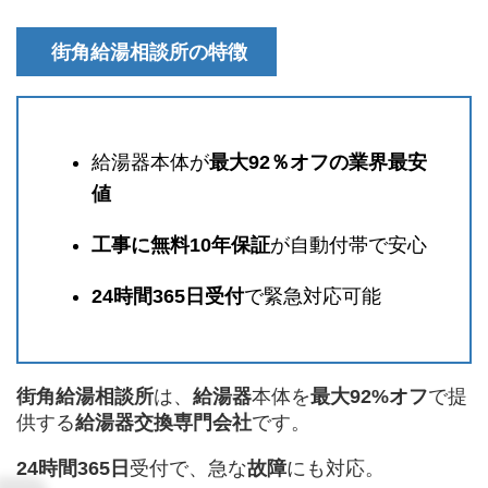
街角給湯相談所の特徴
給湯器本体が
最大92％オフの業界最安
値
工事に無料10年保証
が自動付帯で安心
24時間365日受付
で緊急対応可能
街角給湯相談所
は、
給湯器
本体を
最大92%オフ
で提
供する
給湯器交換専門会社
です。
24時間365日
受付で、急な
故障
にも対応。