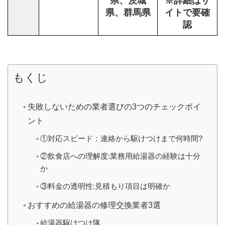
県、茨城
※詳細はサ
県、群馬県
イトで要確
認
もくじ
失敗しないための業者選びの3つのチェックポイ
ント
①対応スピード：連絡から駆けつけまで何時間?
②飲食店への理解度:業務用給湯器の経験は十分
か
③料金の透明性:見積もり項目は明確か
おすすめの給湯器の修理交換業者3選
給湯器駆けつけ隊