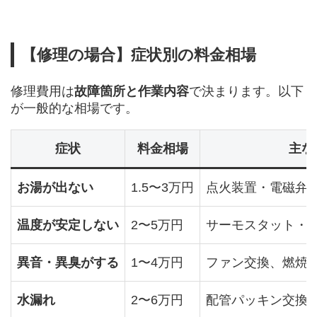
【修理の場合】症状別の料金相場
修理費用は
故障箇所と作業内容
で決まります。以下
が一般的な相場です。
症状
料金相場
主な
お湯が出ない
1.5〜3万円
点火装置・電磁弁
温度が安定しない
2〜5万円
サーモスタット・
異音・異臭がする
1〜4万円
ファン交換、燃焼
水漏れ
2〜6万円
配管パッキン交換