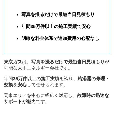
写真を撮るだけで最短当日見積もり
年間35万件以上の施工実績で安心
明瞭な料金体系で追加費用の心配なし
東京ガス
は、
写真を撮るだけで最短当日見積もり
が
可能な大手エネルギー会社です。
年間
35万件
以上の
施工実績
を誇り、
給湯器
の
修理
・
交換
を
安心
して任せられます。
関東エリアを中心に幅広く対応し、
故障時の迅速な
サポートが魅力
です。