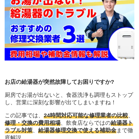
お店の給湯器が突然故障してお困りですか?
厨房でお湯が出ないと、食器洗浄も調理もストップ
し、営業に深刻な影響が出てしまいますね！
この記事では、
24時間対応可能な修理業者の比較
、
修理・交換の費用相場
、飲食店ならではの
給湯器ト
ラブル対策
、
給湯器修理交換で使える補助金
まで徹
底解説。