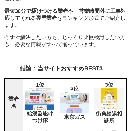
最短30分で駆けつける業者
や、
営業時間外に工事対
応してくれる専門業者
をランキング形式でご紹介し
ます。
今すぐ解決したい方も、じっくり比較検討したい方
も、必要な情報がすべて揃っています。
結論：当サイトおすすめBEST3↓↓↓
1位
3位
2位
業者
名
給湯器駆け
街角給湯相
東京ガス
つけ隊
談所