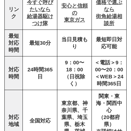
今すぐ呼び
価格で選ぶ
安心と信頼
リン
たいなら
なら
の
ク
給湯器駆け
街角給湯相
東京ガス
つけ隊
談所
最短
当日見積も
最短即日対
対応
最短30分
り
応可能
時間
9：00〜
＜電話＞9：
対応
24時間365
18：00
00〜20：00
時間
日
（日祝除
＜WEB＞24
く）
時間365日
関東・東
東京都、神
海・関西中
奈川県、千
心
対応
葉県、埼玉
（20都府
全国対応
地域
県、栃木
県）