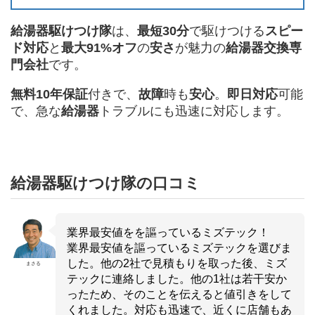
給湯器駆けつけ隊
は、
最短30分
で駆けつける
スピー
ド対応
と
最大91%オフ
の
安さ
が魅力の
給湯器交換専
門会社
です。
無料10年保証
付きで、
故障
時も
安心
。
即日対応
可能
で、急な
給湯器
トラブルにも迅速に対応します。
給湯器駆けつけ隊の口コミ
業界最安値をを謳っているミズテック！
業界最安値を謳っているミズテックを選びま
した。他の2社で見積もりを取った後、ミズ
まさる
テックに連絡しました。他の1社は若干安か
ったため、そのことを伝えると値引きをして
くれました。対応も迅速で、近くに店舗もあ