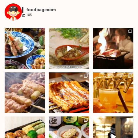
foodpagecom
105